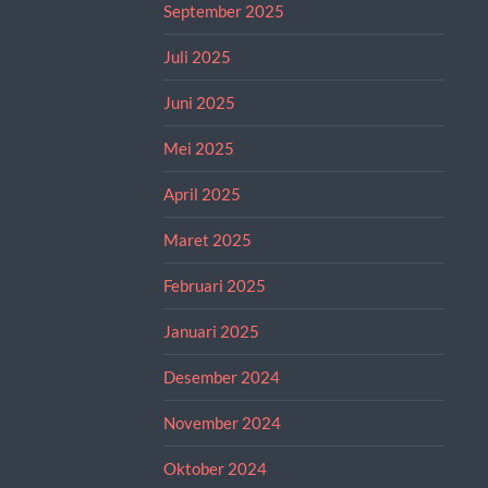
September 2025
Juli 2025
Juni 2025
Mei 2025
April 2025
Maret 2025
Februari 2025
Januari 2025
Desember 2024
November 2024
Oktober 2024