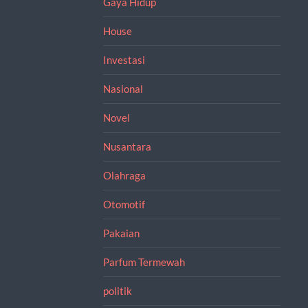
Gaya Hidup
House
Investasi
Nasional
Novel
Nusantara
Olahraga
Otomotif
Pakaian
Parfum Termewah
politik