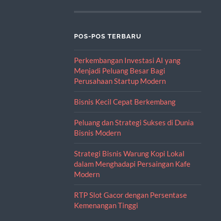
POS-POS TERBARU
Perkembangan Investasi AI yang
Menjadi Peluang Besar Bagi
Perusahaan Startup Modern
Bisnis Kecil Cepat Berkembang
Peluang dan Strategi Sukses di Dunia
Bisnis Modern
Strategi Bisnis Warung Kopi Lokal
dalam Menghadapi Persaingan Kafe
Modern
RTP Slot Gacor dengan Persentase
Kemenangan Tinggi