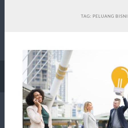
TAG:
PELUANG BISN