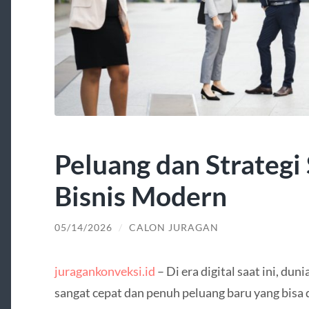
Peluang dan Strategi
Bisnis Modern
05/14/2026
/
CALON JURAGAN
juragankonveksi.id
– Di era digital saat ini, d
sangat cepat dan penuh peluang baru yang bisa 